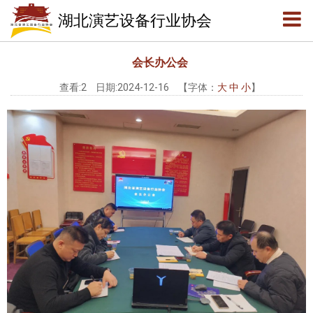
会员公告
湖北演艺设备行业协会
会员服务
会长办公会
查看:
2
日期:2024-12-16
【字体：
大
中
小
】